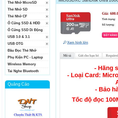
MicroSDXC SanDisk Ultra 200
Thẻ Nhớ MicroSD
Thẻ Nhớ SD
Giá:
600.
Thẻ Nhớ CF
Tình trạng:
Ổ Cứng SSD & HDD
Số lượng:
Ổ Cứng SSD Di Động
USB 3.0 & 3.1
Xem hình lớn
USB OTG
Đầu Đọc Thẻ Nhớ
Mô tả
Gửi cho bạn bè
Required
Phụ Kiện PC - Laptop
Wireless Memory
- Hãng 
Tai Nghe Bluetooth
- Loại Card: Mic
Quảng Cáo
- Bảo h
Tốc độ đọc 100