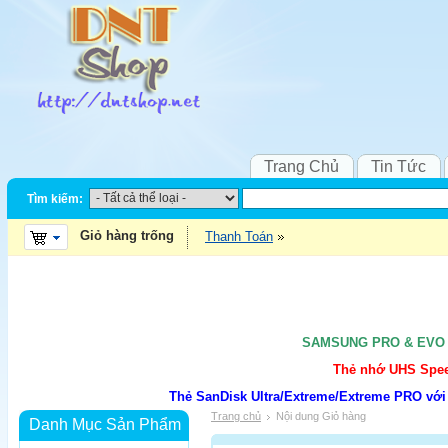
Trang Chủ
Tin Tức
Tìm kiếm:
Giỏ hàng trống
Thanh Toán
SAMSUNG PRO & EVO UH
Thẻ nhớ UHS Speed
Thẻ SanDisk Ultra/Extreme/Extreme PRO với
Trang chủ
Nội dung Giỏ hàng
Danh Mục Sản Phẩm