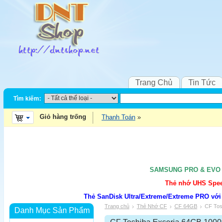
Trang Chủ
Tin Tức
Tìm kiếm:
Giỏ hàng trống
Thanh Toán
SAMSUNG PRO & EVO UH
Thẻ nhớ UHS Speed
Thẻ SanDisk Ultra/Extreme/Extreme PRO với
Trang chủ
Thẻ Nhớ CF
CF 64GB
CF Tos
Danh Mục Sản Phẩm