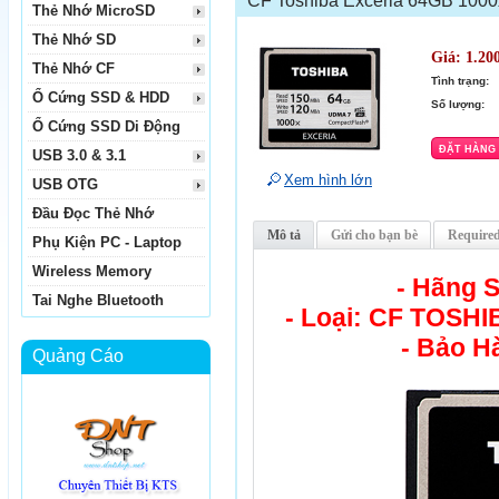
CF Toshiba Exceria 64GB 1000
Thẻ Nhớ MicroSD
Thẻ Nhớ SD
Giá:
1.20
Thẻ Nhớ CF
Tình trạng:
Ổ Cứng SSD & HDD
Số lượng:
Ổ Cứng SSD Di Động
USB 3.0 & 3.1
Xem hình lớn
USB OTG
Đầu Đọc Thẻ Nhớ
Mô tả
Gửi cho bạn bè
Required
Phụ Kiện PC - Laptop
Wireless Memory
- Hãng 
Tai Nghe Bluetooth
- Loại: CF TOSHI
- Bảo H
Quảng Cáo