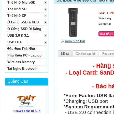
SanDisk Wireless Connect Fla
Thẻ Nhớ MicroSD
Thẻ Nhớ SD
Giá:
1.19
Thẻ Nhớ CF
Tình trạng:
Ổ Cứng SSD & HDD
Số lượng:
Ổ Cứng SSD Di Động
USB 3.0 & 3.1
Xem hình lớn
USB OTG
Đầu Đọc Thẻ Nhớ
Mô tả
Gửi cho bạn bè
Required
Phụ Kiện PC - Laptop
Wireless Memory
- Hãng 
Tai Nghe Bluetooth
- Loại Card: San
Quảng Cáo
- Bảo h
*Form Factor: USB fla
*Charging: USB port
*System Requirement
- USB 2.0 connection i