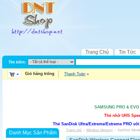
Trang Chủ
Tin Tức
Tìm kiếm:
Giỏ hàng trống
Thanh Toán
SAMSUNG PRO & EVO UH
Thẻ nhớ UHS Speed
Thẻ SanDisk Ultra/Extreme/Extreme PRO với
Trang chủ
Wireless Memory
SanDisk Wirel
Danh Mục Sản Phẩm