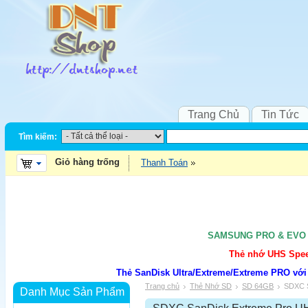
Trang Chủ
Tin Tức
Tìm kiếm:
Giỏ hàng trống
Thanh Toán
SAMSUNG PRO & EVO UH
Thẻ nhớ UHS Speed
Thẻ SanDisk Ultra/Extreme/Extreme PRO với
Trang chủ
Thẻ Nhớ SD
SD 64GB
SDXC S
Danh Mục Sản Phẩm