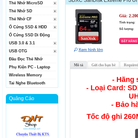
SDXC SanDisk Extreme Pro UH
Thẻ Nhớ MicroSD
Thẻ Nhớ SD
Giá:
2.20
Thẻ Nhớ CF
Tình trạng:
Ổ Cứng SSD & HDD
Số lượng:
Ổ Cứng SSD Di Động
USB 3.0 & 3.1
Xem hình lớn
USB OTG
Đầu Đọc Thẻ Nhớ
Mô tả
Gửi cho bạn bè
Required
Phụ Kiện PC - Laptop
Wireless Memory
- Hãng 
Tai Nghe Bluetooth
- Loại Card: 
UH
Quảng Cáo
- Bảo h
Tốc độ ghi 260