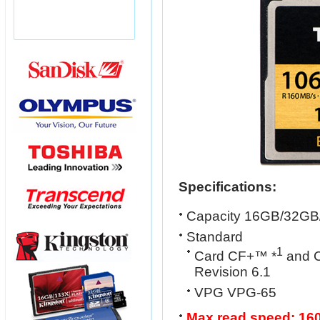
Specifications:
Capacity 16GB/32G
Standard
1
Card CF+™ *
and C
Revision 6.1
VPG VPG-65
Max read speed: 16