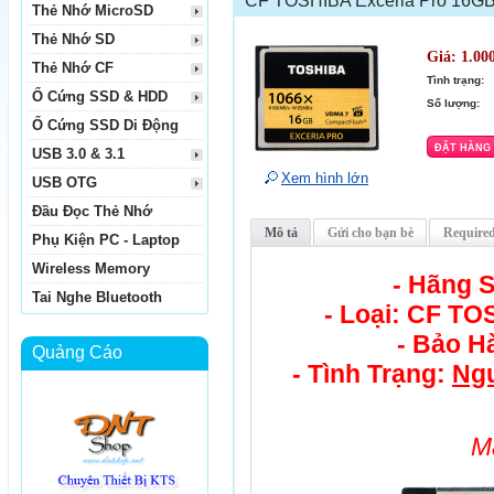
CF TOSHIBA Exceria Pro 16GB 
Thẻ Nhớ MicroSD
Thẻ Nhớ SD
Giá:
1.00
Thẻ Nhớ CF
Tình trạng:
Ổ Cứng SSD & HDD
Số lượng:
Ổ Cứng SSD Di Động
USB 3.0 & 3.1
Xem hình lớn
USB OTG
Đầu Đọc Thẻ Nhớ
Mô tả
Gửi cho bạn bè
Required
Phụ Kiện PC - Laptop
Wireless Memory
- Hãng 
Tai Nghe Bluetooth
- Loại: CF TO
- Bảo H
Quảng Cáo
- Tình Trạng:
Ngu
M