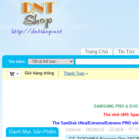
Trang Chủ
Tin Tức
Tìm kiếm:
Giỏ hàng trống
Thanh Toán
SAMSUNG PRO & EVO UH
Thẻ nhớ UHS Speed
Thẻ SanDisk Ultra/Extreme/Extreme PRO với
Trang chủ
Thẻ Nhớ CF
CF 16GB
CF TOS
Danh Mục Sản Phẩm