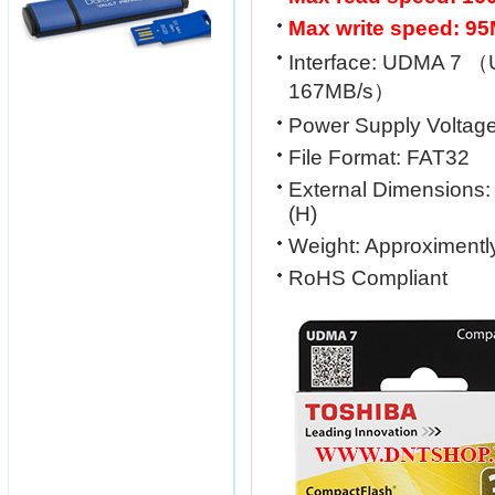
Max write speed: 9
Interface: UDMA 7 （
167MB/s）
Power Supply Voltage
File Format: FAT32
External Dimensions
(H)
Weight: Approximentl
RoHS Compliant