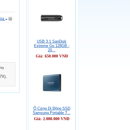
Giá
USB 3.1 SanDisk
Extreme Go 128GB -
20...
Giá:
650.000
VNĐ
Pro
7X),
Ổ Cứng Di Động SSD
Samsung Portable T...
Giá:
2.080.000
VNĐ