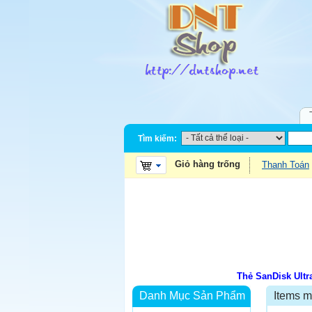
Tìm kiếm:
Giỏ hàng trống
Thanh Toán
Thẻ SanDisk Ult
Danh Mục Sản Phẩm
Items m