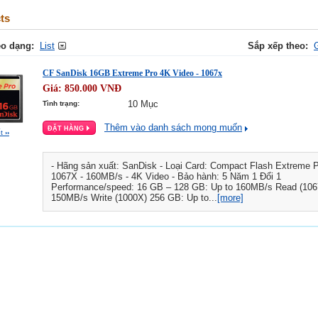
ts
o dạng:
List
Sắp xếp theo:
CF SanDisk 16GB Extreme Pro 4K Video - 1067x
Giá:
850.000
VNĐ
10 Mục
Tình trạng:
Thêm vào danh sách mong muốn
ết
››
- Hãng sản xuất: SanDisk - Loại Card: Compact Flash Extreme 
1067X - 160MB/s - 4K Video - Bảo hành: 5 Năm 1 Đổi 1
Performance/speed: 16 GB – 128 GB: Up to 160MB/s Read (106
150MB/s Write (1000X) 256 GB: Up to...
[more]