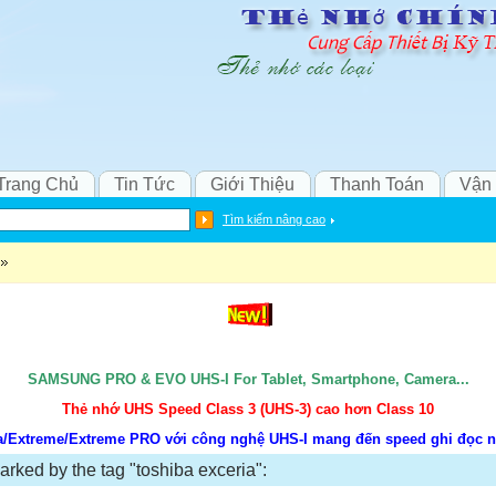
Trang Chủ
Tin Tức
Giới Thiệu
Thanh Toán
Vận
Tìm kiếm nâng cao
SAMSUNG PRO & EVO UHS-I For Tablet, Smartphone, Camera...
Thẻ nhớ UHS Speed Class 3 (UHS-3) cao hơn Class 10
ra/Extreme/Extreme PRO với công nghệ UHS-I mang đến speed ghi đọc n
arked by the tag "toshiba exceria":