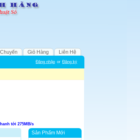
 Chuyển
Giỏ Hàng
Liên Hệ
Đăng nhập
or
Đăng ký
hanh tới 275MB/s
Sản Phẩm Mới