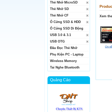
Thẻ Nhớ MicroSD
Produc
Thẻ Nhớ SD
Thẻ Nhớ CF
Xem the
Ổ Cứng SSD & HDD
Ổ Cứng SSD Di Động
USB 3.0 & 3.1
USB OTG
Chi ti
Đầu Đọc Thẻ Nhớ
Phụ Kiện PC - Laptop
Wireless Memory
Tai Nghe Bluetooth
Quảng Cáo