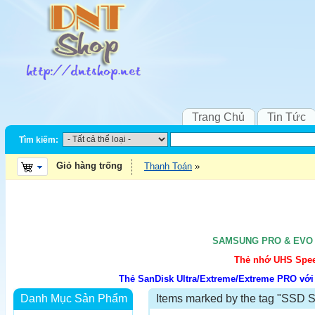
Trang Chủ
Tin Tức
Tìm kiếm:
Giỏ hàng trống
Thanh Toán
SAMSUNG PRO & EVO UH
Thẻ nhớ UHS Speed
Thẻ SanDisk Ultra/Extreme/Extreme PRO với
Danh Mục Sản Phẩm
Items marked by the tag "SSD