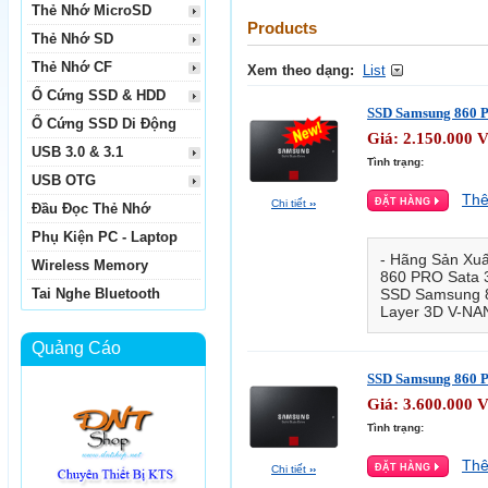
Thẻ Nhớ MicroSD
Products
Thẻ Nhớ SD
Thẻ Nhớ CF
Xem theo dạng:
List
Ổ Cứng SSD & HDD
SSD Samsung 860 P
Ổ Cứng SSD Di Động
Giá:
2.150.000
USB 3.0 & 3.1
Tình trạng:
USB OTG
Thê
Chi tiết
››
Đầu Đọc Thẻ Nhớ
Phụ Kiện PC - Laptop
- Hãng Sản Xu
Wireless Memory
860 PRO Sata 3
Tai Nghe Bluetooth
SSD Samsung 8
Layer 3D V-NAN
Quảng Cáo
SSD Samsung 860 P
Giá:
3.600.000
Tình trạng:
Thê
Chi tiết
››