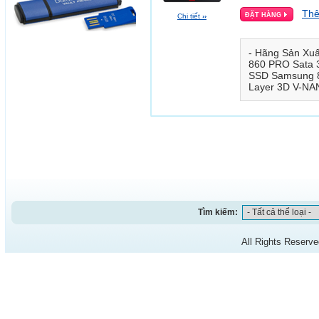
Thê
Chi tiết
››
- Hãng Sản Xu
860 PRO Sata 3
SSD Samsung 8
Layer 3D V-NAN
Tìm kiếm:
All Rights Reserv