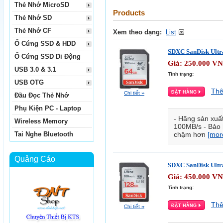
Thẻ Nhớ MicroSD
Products
Thẻ Nhớ SD
Thẻ Nhớ CF
Xem theo dạng:
List
Ổ Cứng SSD & HDD
SDXC SanDisk Ultr
Ổ Cứng SSD Di Động
Giá:
250.000
VN
USB 3.0 & 3.1
Tình trạng:
USB OTG
Thê
Chi tiết
››
Đầu Đọc Thẻ Nhớ
Phụ Kiện PC - Laptop
- Hãng sản xuấ
Wireless Memory
100MB/s - Bảo 
Tai Nghe Bluetooth
chậm hơn
[mor
Quảng Cáo
SDXC SanDisk Ultr
Giá:
450.000
VN
Tình trạng:
Thê
Chi tiết
››