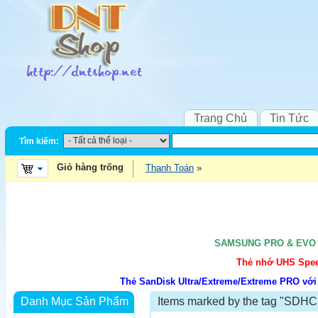
Trang Chủ
Tin Tức
Tìm kiếm:
Giỏ hàng trống
Thanh Toán
SAMSUNG PRO & EVO UH
Thẻ nhớ UHS Speed
Thẻ SanDisk Ultra/Extreme/Extreme PRO với
Danh Mục Sản Phẩm
Items marked by the tag "SDHC 