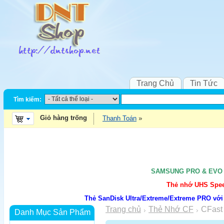
Trang Chủ
Tin Tức
Tìm kiếm:
Giỏ hàng trống
Thanh Toán
SAMSUNG PRO & EVO UH
Thẻ nhớ UHS Speed
Thẻ SanDisk Ultra/Extreme/Extreme PRO với
Trang chủ
Thẻ Nhớ CF
CFast
Danh Mục Sản Phẩm