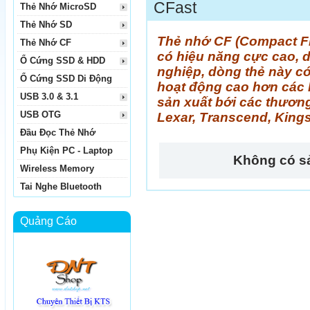
CFast
Thẻ Nhớ MicroSD
Thẻ Nhớ SD
Thẻ nhớ CF (Compact Fl
Thẻ Nhớ CF
có hiệu năng cực cao, 
Ổ Cứng SSD & HDD
nghiệp, dòng thẻ này có 
Ổ Cứng SSD Di Động
hoạt động cao hơn các 
USB 3.0 & 3.1
sản xuất bới các thương
USB OTG
Lexar, Transcend, Kings
Đầu Đọc Thẻ Nhớ
Phụ Kiện PC - Laptop
Không có s
Wireless Memory
Tai Nghe Bluetooth
Quảng Cáo