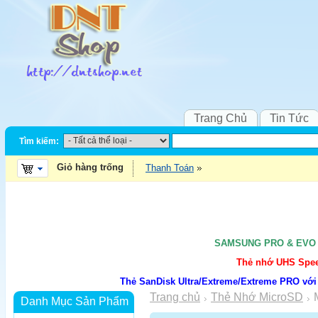
Trang Chủ
Tin Tức
Tìm kiếm:
Giỏ hàng trống
Thanh Toán
SAMSUNG PRO & EVO UH
Thẻ nhớ UHS Speed
Thẻ SanDisk Ultra/Extreme/Extreme PRO với
Trang chủ
Thẻ Nhớ MicroSD
Danh Mục Sản Phẩm