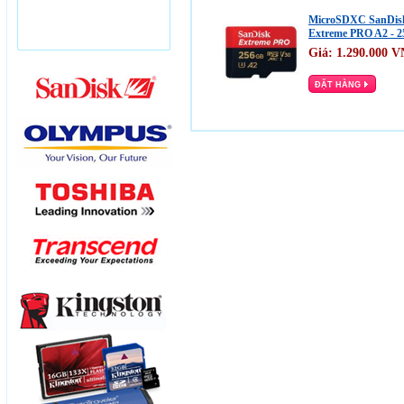
MicroSDXC SanDis
Extreme PRO A2 - 25
Giá:
1.290.000
V