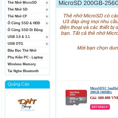
MicroSD 200GB-256
Thẻ Nhớ MicroSD
Thẻ Nhớ SD
Thẻ nhớ MicroSD có các
Thẻ Nhớ CF
U3 đáp ứng mọi nhu cầu l
Ổ Cứng SSD & HDD
điện thoại và các thiết b
Ổ Cứng SSD Di Động
bạn. Tất cả thẻ nhớ Mic
USB 3.0 & 3.1
USB OTG
Mời bạn chọn dun
Đầu Đọc Thẻ Nhớ
Phụ Kiện PC - Laptop
Wireless Memory
Tai Nghe Bluetooth
Quảng Cáo
MicroSDXC SanDisk
200GB 100MB/s
Giá:
600.000
VN