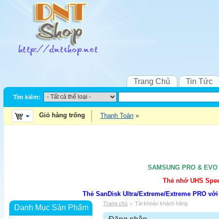
Trang Chủ
Tin Tức
Tìm kiếm:
Giỏ hàng trống
Thanh Toán
SAMSUNG PRO & EVO UH
Thẻ nhớ UHS Speed
Thẻ SanDisk Ultra/Extreme/Extreme PRO với
Trang chủ
Tài khoản khách hàng
Danh Mục Sản Phẩm