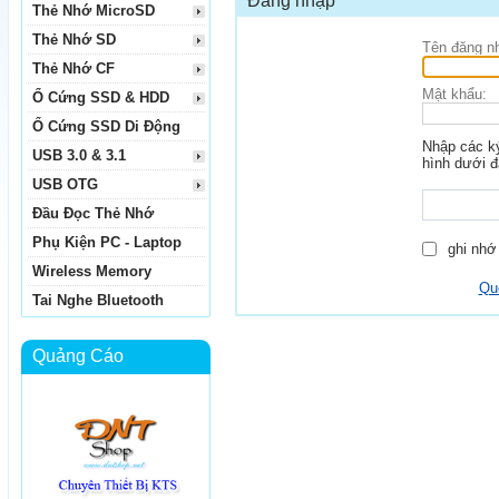
Đăng nhập
Thẻ Nhớ MicroSD
Thẻ Nhớ SD
Tên đăng n
Thẻ Nhớ CF
Mật khẩu:
Ổ Cứng SSD & HDD
Ổ Cứng SSD Di Động
Nhập các ký
USB 3.0 & 3.1
hình dưới đ
USB OTG
Đầu Đọc Thẻ Nhớ
Phụ Kiện PC - Laptop
ghi nhớ 
Wireless Memory
Qu
Tai Nghe Bluetooth
Quảng Cáo