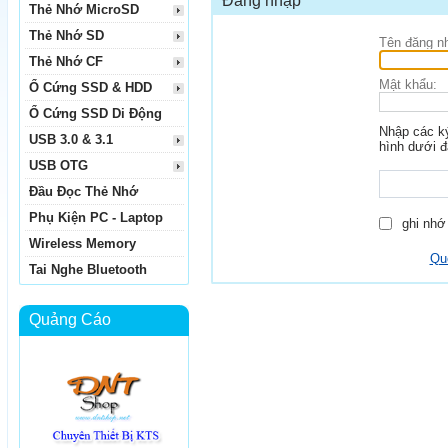
Đăng nhập
Thẻ Nhớ MicroSD
Thẻ Nhớ SD
Tên đăng n
Thẻ Nhớ CF
Mật khẩu:
Ổ Cứng SSD & HDD
Ổ Cứng SSD Di Động
Nhập các ký
USB 3.0 & 3.1
hình dưới đ
USB OTG
Đầu Đọc Thẻ Nhớ
Phụ Kiện PC - Laptop
ghi nhớ 
Wireless Memory
Qu
Tai Nghe Bluetooth
Quảng Cáo