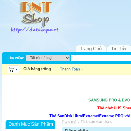
Trang Chủ
Tin Tức
Tìm kiếm:
Giỏ hàng trống
Thanh Toán
SAMSUNG PRO & EVO UH
Thẻ nhớ UHS Speed
Thẻ SanDisk Ultra/Extreme/Extreme PRO với
Trang chủ
Tài khoản khách hàng
Danh Mục Sản Phẩm