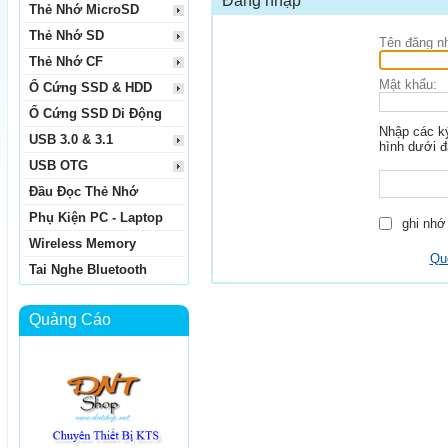
Đăng nhập
Thẻ Nhớ MicroSD
Thẻ Nhớ SD
Tên đăng n
Thẻ Nhớ CF
Mật khẩu:
Ổ Cứng SSD & HDD
Ổ Cứng SSD Di Động
Nhập các ký
USB 3.0 & 3.1
hình dưới đ
USB OTG
Đầu Đọc Thẻ Nhớ
Phụ Kiện PC - Laptop
ghi nhớ 
Wireless Memory
Qu
Tai Nghe Bluetooth
Quảng Cáo