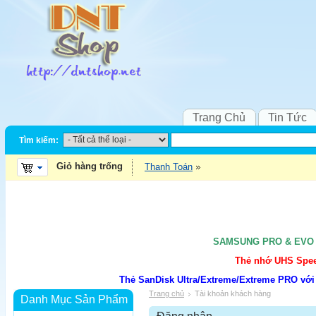
Trang Chủ
Tin Tức
Tìm kiếm:
Giỏ hàng trống
Thanh Toán
SAMSUNG PRO & EVO UH
Thẻ nhớ UHS Speed
Thẻ SanDisk Ultra/Extreme/Extreme PRO với
Trang chủ
Tài khoản khách hàng
Danh Mục Sản Phẩm