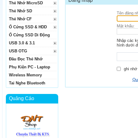
Đăng nhập
Thẻ Nhớ MicroSD
Thẻ Nhớ SD
Tên đăng n
Thẻ Nhớ CF
Mật khẩu:
Ổ Cứng SSD & HDD
Ổ Cứng SSD Di Động
Nhập các ký
USB 3.0 & 3.1
hình dưới đ
USB OTG
Đầu Đọc Thẻ Nhớ
Phụ Kiện PC - Laptop
ghi nhớ 
Wireless Memory
Qu
Tai Nghe Bluetooth
Quảng Cáo