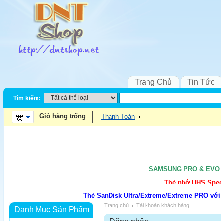
Trang Chủ
Tin Tức
Tìm kiếm:
Giỏ hàng trống
Thanh Toán
SAMSUNG PRO & EVO UH
Thẻ nhớ UHS Speed
Thẻ SanDisk Ultra/Extreme/Extreme PRO với
Trang chủ
Tài khoản khách hàng
Danh Mục Sản Phẩm