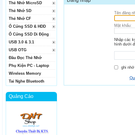
Đăng nhập
Thẻ Nhớ MicroSD
Thẻ Nhớ SD
Tên đăng n
Thẻ Nhớ CF
Mật khẩu:
Ổ Cứng SSD & HDD
Ổ Cứng SSD Di Động
Nhập các ký
USB 3.0 & 3.1
hình dưới đ
USB OTG
Đầu Đọc Thẻ Nhớ
Phụ Kiện PC - Laptop
ghi nhớ 
Wireless Memory
Qu
Tai Nghe Bluetooth
Quảng Cáo