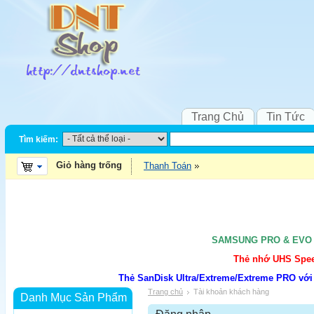
Trang Chủ
Tin Tức
Tìm kiếm:
Giỏ hàng trống
Thanh Toán
SAMSUNG PRO & EVO UH
Thẻ nhớ UHS Speed
Thẻ SanDisk Ultra/Extreme/Extreme PRO với
Trang chủ
Tài khoản khách hàng
Danh Mục Sản Phẩm