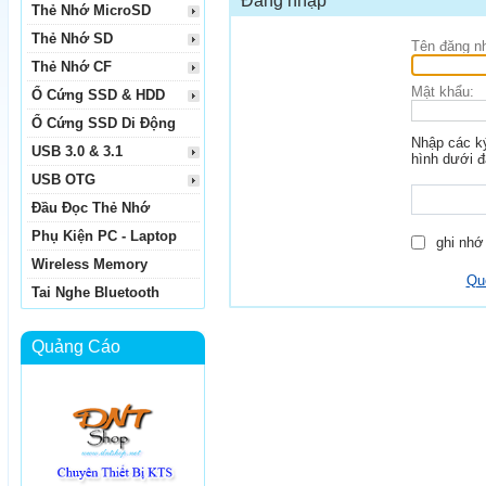
Đăng nhập
Thẻ Nhớ MicroSD
Thẻ Nhớ SD
Tên đăng n
Thẻ Nhớ CF
Mật khẩu:
Ổ Cứng SSD & HDD
Ổ Cứng SSD Di Động
Nhập các ký
USB 3.0 & 3.1
hình dưới đ
USB OTG
Đầu Đọc Thẻ Nhớ
Phụ Kiện PC - Laptop
ghi nhớ 
Wireless Memory
Qu
Tai Nghe Bluetooth
Quảng Cáo