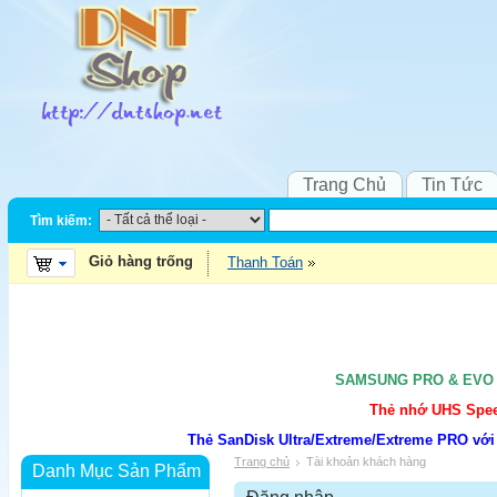
Trang Chủ
Tin Tức
Tìm kiếm:
Giỏ hàng trống
Thanh Toán
SAMSUNG PRO & EVO UH
Thẻ nhớ UHS Speed
Thẻ SanDisk Ultra/Extreme/Extreme PRO với
Trang chủ
Tài khoản khách hàng
Danh Mục Sản Phẩm